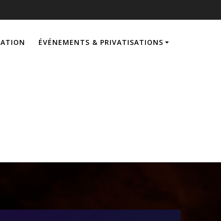
VATION
ÉVÉNEMENTS & PRIVATISATIONS
me VR et mini-
eu | VR INFINI