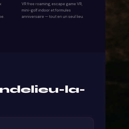
x
VR free roaming, escape game VR,
mini-golf indoor et formules
pe.
anniversaire — tout en un seul lieu.
delieu-la-