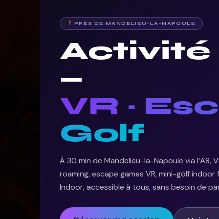
PRÈS DE MANDELIEU-LA-NAPOULE
Activit
—
VR · Es
Golf
À 30 min de Mandelieu-la-Napoule via l’A8, VR 
roaming, escape games VR, mini-golf indoor f
Indoor, accessible à tous, sans besoin de part