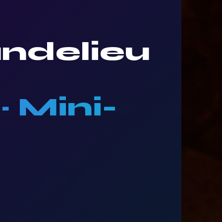
andelieu
 Mini-