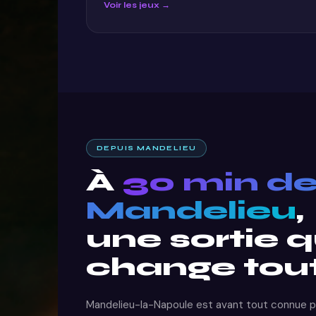
Voir les jeux →
DEPUIS MANDELIEU
À
30 min d
Mandelieu
,
une sortie q
change tou
Mandelieu-la-Napoule est avant tout connue po