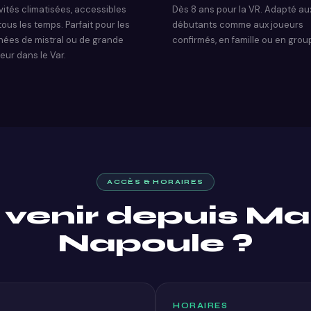
vités climatisées, accessibles
Dès 8 ans pour la VR. Adapté au
tous les temps. Parfait pour les
débutants comme aux joueurs
nées de mistral ou de grande
confirmés, en famille ou en grou
eur dans le Var.
ACCÈS & HORAIRES
enir depuis Man
Napoule ?
HORAIRES