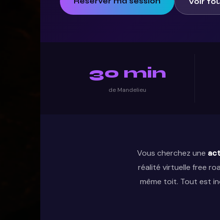
Réserver ma session
Voir to
30 min
de Mandelieu
Vous cherchez une
act
réalité virtuelle free 
même toit. Tout est i