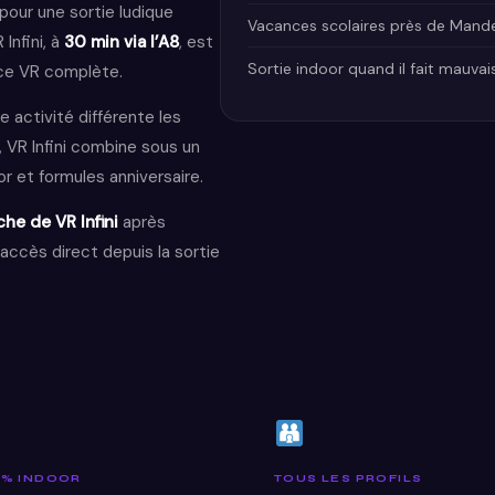
pour une sortie ludique
Vacances scolaires près de Mande
Infini, à
30 min via l’A8
, est
Sortie indoor quand il fait mauvai
nce VR complète.
e activité différente les
, VR Infini combine sous un
 et formules anniversaire.
che de VR Infini
après
accès direct depuis la sortie
 % INDOOR
TOUS LES PROFILS