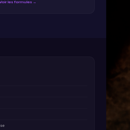
Voir les formules →
ise