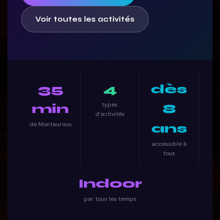
Voir toutes les activités
35
4
dès
types
min
8
d’activités
de Montauroux
ans
accessible à
tous
Indoor
par tous les temps