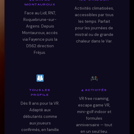
MONTAUROUX
Activités climatisées,
Face au Lidl, RN7,
accessibles par tous
Roquebrune-sur-
les temps. Parfait
Argens. Depuis
pour les journées de
Montauroux, accès
mistral ou de grande
via Fayence puis la
chaleur dans le Var.
D562 direction
Fréjus.
TOUS LES
4 ACTIVITÉS
PROFILS
VR free roaming,
Dès 8 ans pour la VR.
escape game VR,
Adapté aux
mini-golf indoor et
débutants comme
formules
aux joueurs
anniversaire — tout
confirmés, en famille
en un seul lieu.