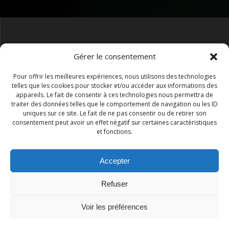
Face Lidl, RN7 ZAC Les Châtaigniers, 2109 Rue Pol Fabre,
Gérer le consentement
83520 Roquebrune-sur-Argens Arrêt bus les 4 chemins
Pour offrir les meilleures expériences, nous utilisons des technologies
telles que les cookies pour stocker et/ou accéder aux informations des
appareils. Le fait de consentir à ces technologies nous permettra de
traiter des données telles que le comportement de navigation ou les ID
conditions-generales-de-vente
Mentions-legales
uniques sur ce site. Le fait de ne pas consentir ou de retirer son
consentement peut avoir un effet négatif sur certaines caractéristiques
et fonctions.
04 93 48 43 75
Accepter
Refuser
Voir les préférences
© 2026 VR Infini. Construit avec WordPress et le
thème
Mesmerize