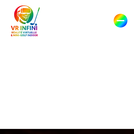
Passer
au
contenu
Réalité virtuelle,
escape game VR
et mini-golf près
de Montauroux |
VR INFINI