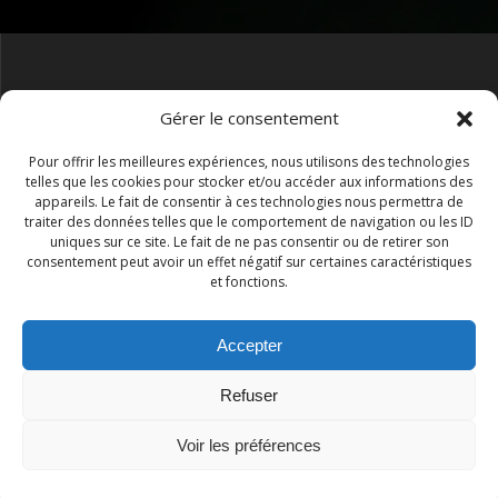
Face Lidl, RN7 ZAC Les Châtaigniers, 2109 Rue Pol Fabre,
Gérer le consentement
83520 Roquebrune-sur-Argens Arrêt bus les 4 chemins
Pour offrir les meilleures expériences, nous utilisons des technologies
telles que les cookies pour stocker et/ou accéder aux informations des
appareils. Le fait de consentir à ces technologies nous permettra de
traiter des données telles que le comportement de navigation ou les ID
conditions-generales-de-vente
Mentions-legales
uniques sur ce site. Le fait de ne pas consentir ou de retirer son
consentement peut avoir un effet négatif sur certaines caractéristiques
et fonctions.
04 93 48 43 75
Accepter
Refuser
Voir les préférences
© 2026 VR Infini. Construit avec WordPress et le
thème
Mesmerize