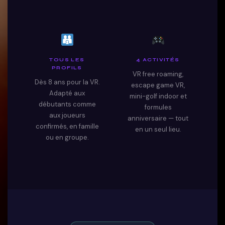
TOUS LES
4 ACTIVITÉS
PROFILS
VR free roaming,
Dès 8 ans pour la VR.
escape game VR,
Adapté aux
mini-golf indoor et
débutants comme
formules
aux joueurs
anniversaire — tout
confirmés, en famille
en un seul lieu.
ou en groupe.