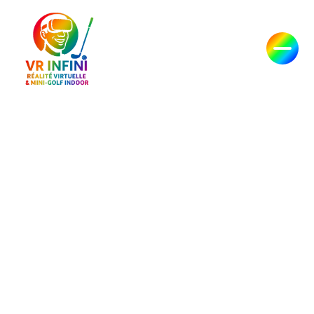
Passer
au
contenu
Réalité virtuelle,
escape game VR
et mini-golf près
de Sainte-
Maxime | VR
INFINI