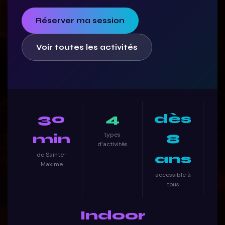
Réserver ma session
Voir toutes les activités
30
4
dès
types
min
8
d’activités
de Sainte-
ans
Maxime
accessible à
tous
Indoor