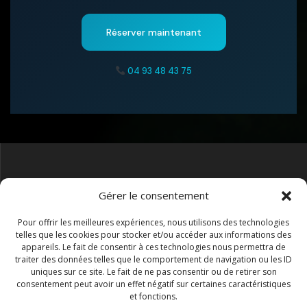
Réserver maintenant
04 93 48 43 75
Face Lidl, RN7 ZAC Les Châtaigniers, 2109 Rue Pol Fabre,
Gérer le consentement
83520 Roquebrune-sur-Argens Arrêt bus les 4 chemins
Pour offrir les meilleures expériences, nous utilisons des technologies
telles que les cookies pour stocker et/ou accéder aux informations des
appareils. Le fait de consentir à ces technologies nous permettra de
traiter des données telles que le comportement de navigation ou les ID
conditions-generales-de-vente
Mentions-legales
uniques sur ce site. Le fait de ne pas consentir ou de retirer son
consentement peut avoir un effet négatif sur certaines caractéristiques
et fonctions.