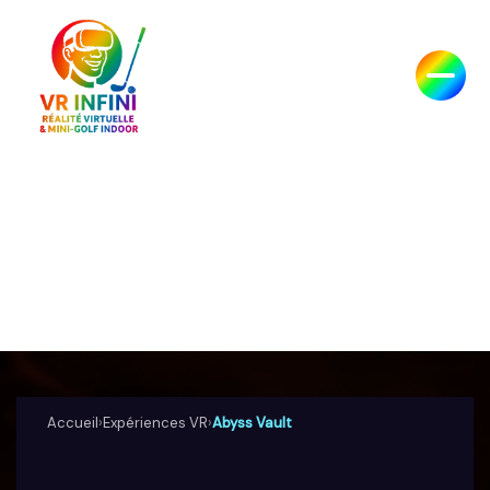
Passer
au
contenu
Abyss Vault VR à
Roquebrune-sur-
Argens
Accueil
›
Expériences VR
›
Abyss Vault