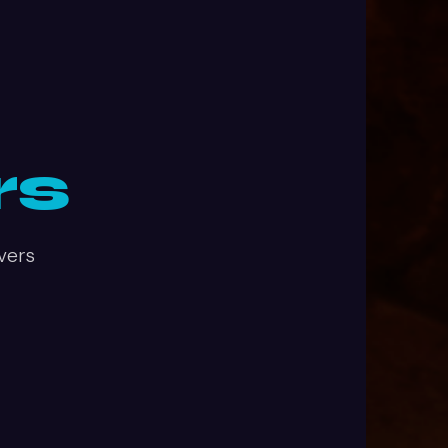
rs
ivers