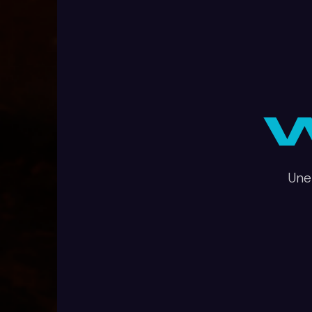
W
Une 