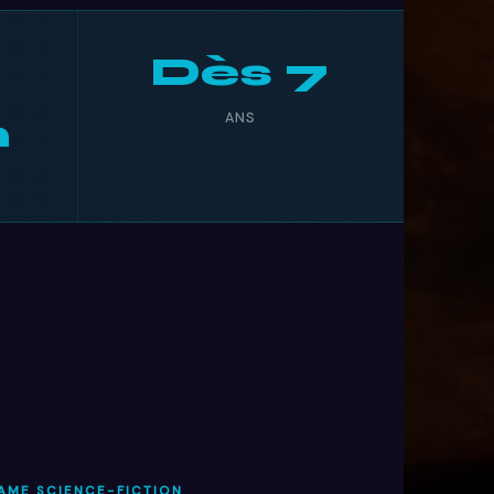
Dès 7
ANS
m
AME SCIENCE-FICTION