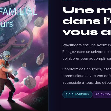
Une m
dans l
vous 
Wayfinders est une aventur
Plongez dans un univers de 
collaborer pour accomplir sa
Résolvez des énigmes, inte
communiquez avec vos coéqu
accessible à tous, des débu
2 À 6 JOUEURS
SCIENCE-